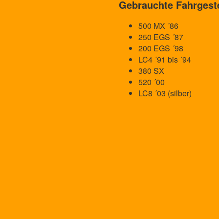
Gebrauchte Fahrgest
500 MX ´86
250 EGS ´87
200 EGS ´98
LC4 ´91 bis ´94
380 SX
520 ´00
LC8 ´03 (silber)