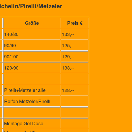
elin/Pirelli/Metzeler
Größe
Preis €
140/80
133,--
90/90
125,--
90/100
129,--
120/90
133,--
Pirelli+Metzeler alle
128.--
Reifen Metzeler/Pirelli
Montage Gel Dose