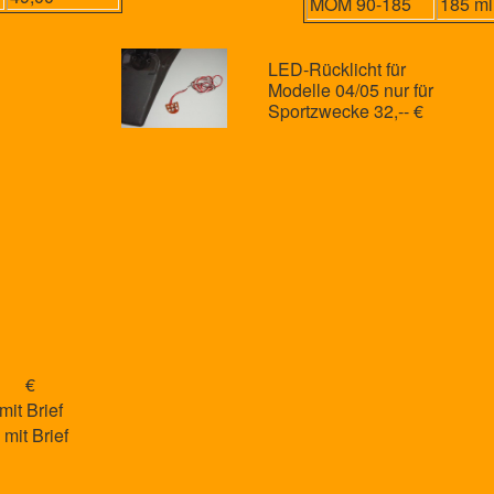
MOM 90-185
185 ml
LED-Rücklicht für
Modelle 04/05 nur für
Sportzwecke 32,-- €
mm €
it Brief
 mit Brief