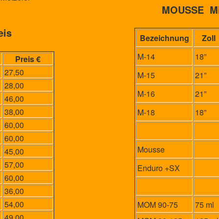
MOUSSE Mich
eis
Bezeichnung
Zoll
M-14
18”
Preis €
27,50
M-15
21”
28,00
M-16
21”
46,00
38,00
M-18
18”
60,00
60,00
Mousse
45,00
57,00
Enduro +SX
60,00
36,00
54,00
MOM 90-75
75 ml
49,00