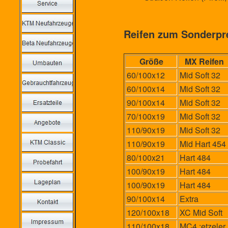
Reifen zum Sonderpr
Größe
MX Reifen
60/100x12
Mid Soft 32
60/100x14
Mid Soft 32
90/100x14
Mid Soft 32
70/100x19
Mid Soft 32
110/90x19
Mid Soft 32
110/90x19
Mid Hart 454
80/100x21
Hart 484
100/90x19
Hart 484
100/90x19
Hart 484
90/100x14
Extra
120/100x18
XC Mid Soft
110/100x18
MC4 ;etzeler